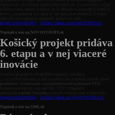
možnosťou, ako chrániť úspory pred infláciou. V porovnaní s inými
príležitosťami, akými sú nákup akcií, dlhopisov, komodít či drahých
kovov, zaznamenali investície do bývania za posledných 10 rokov
najvyšší rast hodnoty a najmenšiu kolísavosť ceny…
Projekt PANORÁMA
Prečítať článok na KOSICEDNES.sk
Napísali o nás na NOVOSTAVBY.sk
Košický projekt pridáva
6. etapu a v nej viaceré
inovácie
O našom projekte PANORÁMA napísali v médiách:
„…o komfort bývania sa počas celého roka tentokrát postará sálavé
podlahové vykurovanie a prichladzovanie systémom PYD
.
Požadovanú teplotu vody pre ÚK, TÚV i chladenie
zabezpečia
tepelné čerpadlá
systémov vzduch-voda a zem-voda…
Projekt PANORÁMA
Prečítať článok na NOVOSTAVBY.sk
Napísali o nás na SME.sk