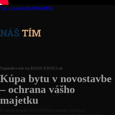
Viac o projekte
PANORÁMA 6
NÁŠ
TÍM
Napísali o nás na KOSICEDNES.sk
Kúpa bytu v novostavbe
– ochrana vášho
majetku
O našom projekte PANORÁMA napísali v médiách:
Investovanie do kúpy bytu v novostavbe je dlhodobo najlepšou