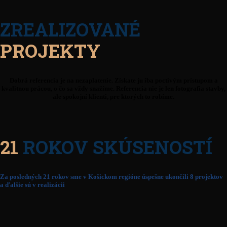
ZREALIZOVANÉ
PROJEKTY
Dobrá referencia je na nezaplatenie. Získate ju iba poctivým prístupom a
kvalitnou prácou, o čo sa vždy snažíme. Referencia nie je len fotografia stavby,
ale spokojní klienti, pre ktorých to robíme.
21
ROKOV SKÚSENOSTÍ
Za posledných 21 rokov sme v Košickom regióne úspešne ukončili 8 projektov
a ďalšie sú v realizácii