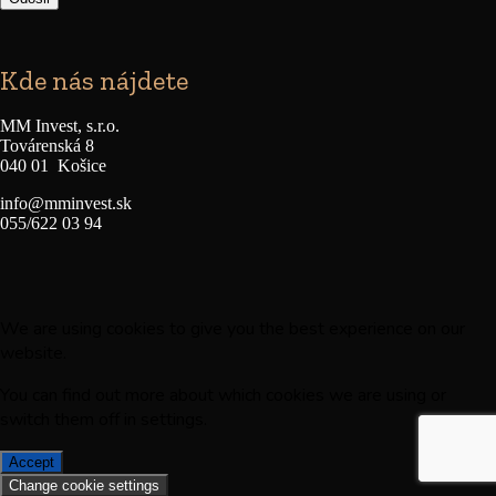
Kde nás nájdete
MM Invest, s.r.o.
Továrenská 8
040 01 Košice
info@mminvest.sk
055/622 03 94
facebook
phone
email
We are using cookies to give you the best experience on our
website.
You can find out more about which cookies we are using or
switch them off in
settings
.
Accept
Change cookie settings