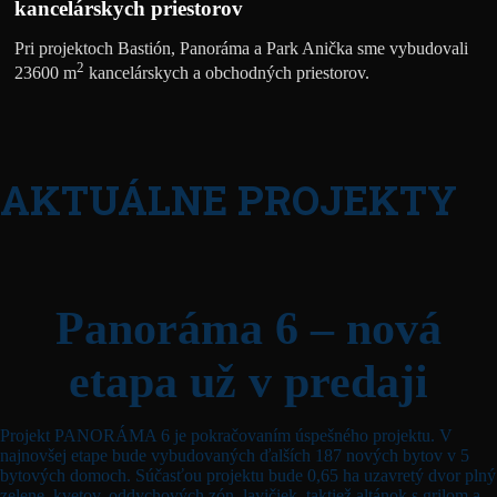
kancelárskych priestorov
Pri projektoch Bastión, Panoráma a Park Anička sme vybudovali
2
23600 m
kancelárskych a obchodných priestorov.
AKTUÁLNE PROJEKTY
Panoráma 6 – nová
etapa už v predaji
Projekt PANORÁMA 6 je pokračovaním úspešného projektu. V
najnovšej etape bude vybudovaných ďalších 187 nových bytov v 5
bytových domoch. Súčasťou projektu bude 0,65 ha uzavretý dvor plný
zelene, kvetov, oddychových zón, lavičiek, taktiež altánok s grilom a