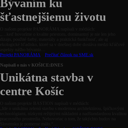
Bývaním ku
šťastnejšiemu životu
O našom projekte PANORÁMA napísali v médiách:
„…keď hovoríme o kvalite priestoru, dominantný je nie len jeho
dizajn, použité farby, materiály a praktická funkčnosť, ale aj
ekologické hľadisko, ktoré sa v dnešnej dobe dostáva medzi kľúčové
aspekty nášho bývania…
Projekt PANORÁMA
Prečítať článok na SME.sk
Napísali o nás v KOŠICE:DNES
Unikátna stavba v
centre Košíc
O našom projekte BASTION napísali v médiách:
„Ide o unikátnu zelenú stavbu s modernou architektúrou, špičkovými
technológiami, nízkymi režijnými nákladmi a nadštandardnou kvalitou
pracovného prostredia. Nehovoriac o tom, že takýchto budov na
Slovensku je pomerne málo.“…